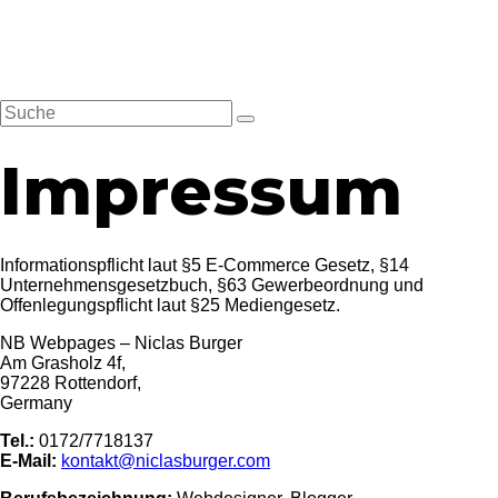
Zum
Inhalt
springen
Impressum
Informationspflicht laut §5 E-Commerce Gesetz, §14
Unternehmensgesetzbuch, §63 Gewerbeordnung und
Offenlegungspflicht laut §25 Mediengesetz.
NB Webpages – Niclas Burger
Am Grasholz 4f,
97228 Rottendorf,
Germany
Tel.:
0172/7718137
E-Mail:
kontakt@niclasburger.com